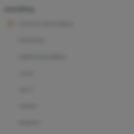
Ausstattung
Küche mit voller Ausstattung
Kühlschrank
Badezimmerausstattung
Dusche
Sat-TV
Hairdryer
Bügeleisen