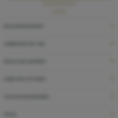
verfügbarkeit prüfen
preisliste
BELEGUNGSKALENDER
ZIMMERAUSSTATTUNG
REGELN UND GEBÜHREN
ERWEITERTE OPTIONEN
FÜR DIE RESERVIERENDEN
PREISE