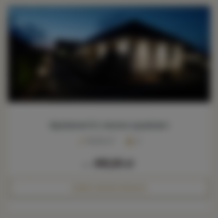
Apartament B z dwoma sypialniami
2
45,00 m
5
490,00 zł
Ab
FINDE MEHR HERAUS