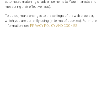
automated matching of advertisements to Your interests and
measuring their effectiveness).
Stadtblick
To do so, make changes to the settings of the web browser,
which you are currently using (in terms of cookies). For more
Gartenblick
information, see
PRIVACY POLICY AND COOKIES
.
Steckdose in der Nähe des Bettes
Nicht-Federkopfkissen
Leselicht
Privater Vorhang
Privater Eingang
Begehbare Dusche