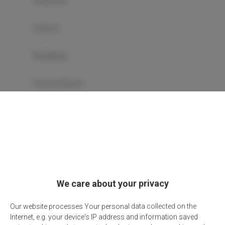
Essbereich
Esstisch
Weingläser
Flasche Wasser
Schokolade oder Kekse
Kochplatten
Toaster
We care about your privacy
Wasserkocher
Our website processes Your personal data collected on the
Internet, e.g. your device's IP address and information saved
Essplatz im Freien