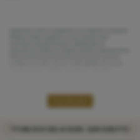
Apartament z dwoma sypialniami oraz aneksem kuchennym.
Wnętrza zostały urządzone w nowoczesnym stylu i
utrzymane w jasnej kolorystyce. Apartamenty są
wyposażone w telewizor z płaskim ekranem, bezprzewodowy
Internet, aneks kuchenny w pełni wyposażony, również w
podstawowe środki czystości. Każdy apartament posiada
ogrodzony taras z meblami ogrodowymi. W każdym
apartamencie znajduje się prywatna łazienka z kabiną
prysznicową, ręcznikami i suszarką do włosów oraz
podstawowym zestawem kosmetyków.
WEITERLESEN
Vorgeschlagene Angebote