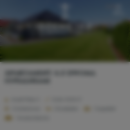
Menu
Apartament A z dwoma
sypialniami
2
Anzahl Plätze:
5
Größe:
45,00 m
2 Schlafzimmer
2 Einzelbetten
1 Doppelbett
1 Einzelschlafsofa