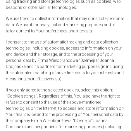
using tracking and storage technologies such as cookies, web
beacons or other similar technologies.
Gartenmöbel
We use them to collect information that may constitute personal
data. We use it for analytical and marketing purposes and to
Küchenzeile
tailor content to Your preferences and interests.
I consent to the use of automatic tracking and data collection
Küchenutensilien
technologies, including cookies, access to information on your
end device and their storage, and to the processing of your
personal data by Firma Wielobranżowa "Dżemejra" Joanna
Mikrowelle
Chojnacka and its partners for marketing purposes (in including
the automated matching of advertisements to your interests and
Kaffee- und Teezubehör
measuring their effectiveness)
If you only agree to the selected cookies, select this option:
Kaffeemaschine
"Cookie settings". Regardless of this, You also have the right to
refuse to consent to the use of the above-mentioned
technologies on the Internet, to access and store information on
Bettwäsche
Your final device and to the processing of Your personal data by
the company Firma Wielobranżowa "Dżemejra" Joanna
Terrasse
Chojnacka and her partners, for marketing purposes (including