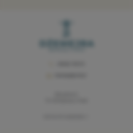
+48 662 199 019
dzemejra@onet.pl
Wiosenna 4,
76-150 Darłowo, Polen
DIE ROUTE ANZEIGEN