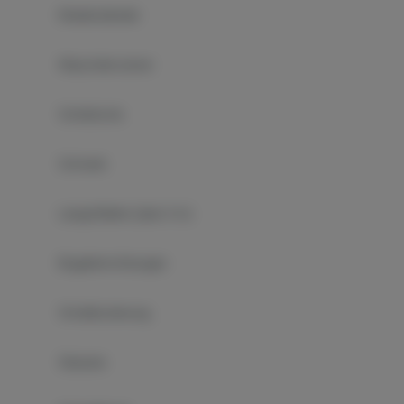
Kleiderständer
Wäschetrockner
Schlafsofa
Schrank
Lange Betten (über 2 m)
Bügeleinrichtungen
Schallisolierung
Sitzecke