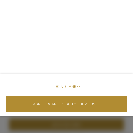
+8 Fotos
I DO NOT AGREE
Preis ab
AGREE, I WANT TO GO TO THE WEBSITE
490,00 zł
JETZT BUCHEN