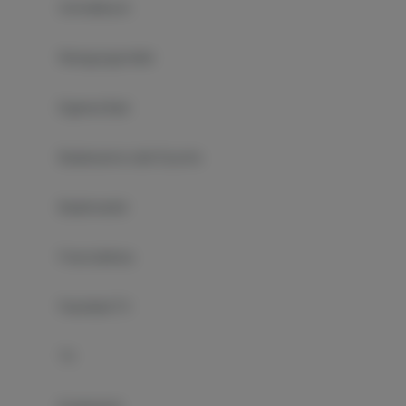
Schreibtisch
Reinigungsmittel
Eigenes Bad
Badewanne oder Dusche
Bademantel
Free toiletries
Flachbild-TV
TV